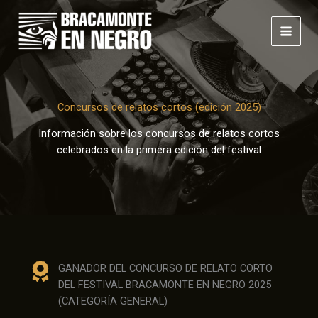
Ir
al
contenido
Concursos de relatos cortos (edición 2025)
Información sobre los concursos de relatos cortos
celebrados en la primera edición del festival
GANADOR DEL CONCURSO DE RELATO CORTO
DEL FESTIVAL BRACAMONTE EN NEGRO 2025
(CATEGORÍA GENERAL)